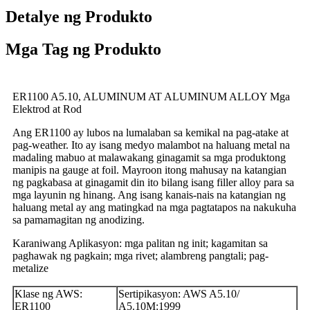
Detalye ng Produkto
Mga Tag ng Produkto
ER1100 A5.10, ALUMINUM AT ALUMINUM ALLOY Mga
Elektrod at Rod
Ang ER1100 ay lubos na lumalaban sa kemikal na pag-atake at
pag-weather. Ito ay isang medyo malambot na haluang metal na
madaling mabuo at malawakang ginagamit sa mga produktong
manipis na gauge at foil. Mayroon itong mahusay na katangian
ng pagkabasa at ginagamit din ito bilang isang filler alloy para sa
mga layunin ng hinang. Ang isang kanais-nais na katangian ng
haluang metal ay ang matingkad na mga pagtatapos na nakukuha
sa pamamagitan ng anodizing.
Karaniwang Aplikasyon: mga palitan ng init; kagamitan sa
paghawak ng pagkain; mga rivet; alambreng pangtali; pag-
metalize
Klase ng AWS:
Sertipikasyon: AWS A5.10/
ER1100
A5.10M:1999