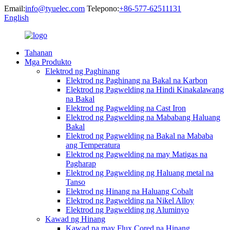
Email:
info@tyuelec.com
Telepono:
+86-577-62511131
English
Tahanan
Mga Produkto
Elektrod ng Paghinang
Elektrod ng Paghinang na Bakal na Karbon
Elektrod ng Pagwelding na Hindi Kinakalawang
na Bakal
Elektrod ng Pagwelding na Cast Iron
Elektrod ng Pagwelding na Mababang Haluang
Bakal
Elektrod ng Pagwelding na Bakal na Mababa
ang Temperatura
Elektrod ng Pagwelding na may Matigas na
Pagharap
Elektrod ng Pagwelding ng Haluang metal na
Tanso
Elektrod ng Hinang na Haluang Cobalt
Elektrod ng Pagwelding na Nikel Alloy
Elektrod ng Pagwelding ng Aluminyo
Kawad ng Hinang
Kawad na may Flux Cored na Hinang