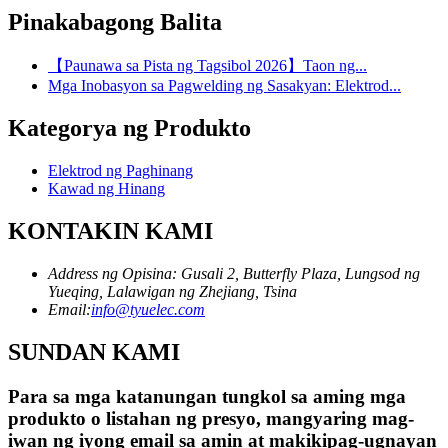
Pinakabagong Balita
【Paunawa sa Pista ng Tagsibol 2026】Taon ng...
Mga Inobasyon sa Pagwelding ng Sasakyan: Elektrod...
Kategorya ng Produkto
Elektrod ng Paghinang
Kawad ng Hinang
KONTAKIN KAMI
Address ng Opisina: Gusali 2, Butterfly Plaza, Lungsod ng
Yueqing, Lalawigan ng Zhejiang, Tsina
Email:
info@tyuelec.com
SUNDAN KAMI
Para sa mga katanungan tungkol sa aming mga
produkto o listahan ng presyo, mangyaring mag-
iwan ng iyong email sa amin at makikipag-ugnayan