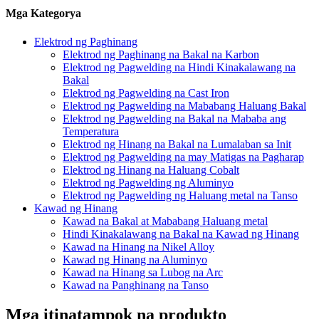
Mga Kategorya
Elektrod ng Paghinang
Elektrod ng Paghinang na Bakal na Karbon
Elektrod ng Pagwelding na Hindi Kinakalawang na
Bakal
Elektrod ng Pagwelding na Cast Iron
Elektrod ng Pagwelding na Mababang Haluang Bakal
Elektrod ng Pagwelding na Bakal na Mababa ang
Temperatura
Elektrod ng Hinang na Bakal na Lumalaban sa Init
Elektrod ng Pagwelding na may Matigas na Pagharap
Elektrod ng Hinang na Haluang Cobalt
Elektrod ng Pagwelding ng Aluminyo
Elektrod ng Pagwelding ng Haluang metal na Tanso
Kawad ng Hinang
Kawad na Bakal at Mababang Haluang metal
Hindi Kinakalawang na Bakal na Kawad ng Hinang
Kawad na Hinang na Nikel Alloy
Kawad ng Hinang na Aluminyo
Kawad na Hinang sa Lubog na Arc
Kawad na Panghinang na Tanso
Mga itinatampok na produkto