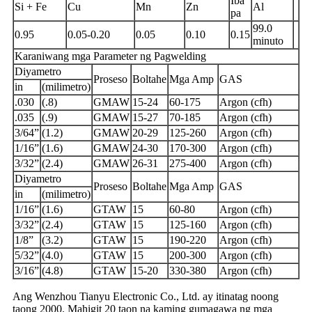
Iba
Si + Fe
Cu
Mn
Zn
Al
pa
99.0
0.95
0.05-0.20
0.05
0.10
0.15
minuto
Karaniwang mga Parameter ng Pagwelding
Diyametro
Proseso
Boltahe
Mga Amp
GAS
in
(milimetro)
.030
(.8)
GMAW
15-24
60-175
Argon (cfh)
.035
(.9)
GMAW
15-27
70-185
Argon (cfh)
3/64”
(1.2)
GMAW
20-29
125-260
Argon (cfh)
1/16”
(1.6)
GMAW
24-30
170-300
Argon (cfh)
3/32”
(2.4)
GMAW
26-31
275-400
Argon (cfh)
Diyametro
Proseso
Boltahe
Mga Amp
GAS
in
(milimetro)
1/16”
(1.6)
GTAW
15
60-80
Argon (cfh)
3/32”
(2.4)
GTAW
15
125-160
Argon (cfh)
1/8”
(3.2)
GTAW
15
190-220
Argon (cfh)
5/32”
(4.0)
GTAW
15
200-300
Argon (cfh)
3/16”
(4.8)
GTAW
15-20
330-380
Argon (cfh)
Ang Wenzhou Tianyu Electronic Co., Ltd. ay itinatag noong
taong 2000. Mahigit 20 taon na kaming gumagawa ng mga