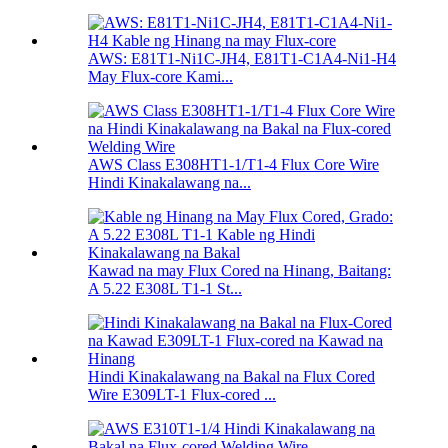
AWS: E81T1-Ni1C-JH4, E81T1-C1A4-Ni1-H4
May Flux-core Kami...
AWS Class E308HT1-1/T1-4 Flux Core Wire
Hindi Kinakalawang na...
Kawad na may Flux Cored na Hinang, Baitang:
A 5.22 E308L T1-1 St...
Hindi Kinakalawang na Bakal na Flux Cored
Wire E309LT-1 Flux-cored ...