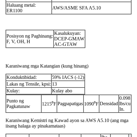
Haluang metal:
AWS/ASME SFA A5.10
ER1100
Kasalukuyan:
Posisyon ng Paghinang:
DCEP-GMAW
F, V, OH, H
AC-GTAW
Karaniwang mga Katangian (kung hinang)
Konduktibidad:
59% IACS (-12)
Lakas ng Tensile, kpsi:
13
Kulay:
Kulay abo
0.098
Punto ng
Pagpapatigas
Densidad
lbs/cu
1215⁰F
1090⁰F
Pagkatunaw
In.
Karaniwang Kemistri ng Kawad ayon sa AWS A5.10 (ang mga
iisang halaga ay pinakamataas)